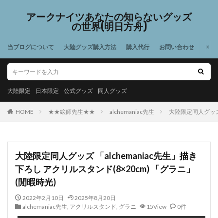
アークナイツあなたの知らないグッズ
の世界(明日方舟)
当ブログについて
大陸グッズ購入方法
購入代行
お問い合わせ
大陸限定
日本限定
公式グッズ
同人グッズ
HOME
★★絵師先生★★
alchemaniac先生
大陸限定同人グッズ 
大陸限定同人グッズ 「alchemaniac先生」描き
下ろし アクリルスタンド(8×20cm) 「グラニ」
(閒暇時光)
2022年2月10日
2025年8月20日
alchemaniac先生
,
アクリルスタンド
,
グラニ
15View
0件