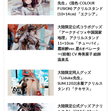
先生」 (混色-COLOUR
FUSION) アクリルスタンド
(10×14cm) 「エクシア」
大陸限定公式コラボグッズ
「アークナイツ x 中国国家
地理」 アクリルスタンド
11×10cm 「チューバイ」
霜林醉ver. 星6オペレータ
ー(前衛) CV 寿美菜子 絵師
温泉瓜
大陸限定同人グッズ
「Liduke先生」
SUM.1202(水着アクリルス
タンド) 「テキサス」
大陸限定公式グッズ アクリ