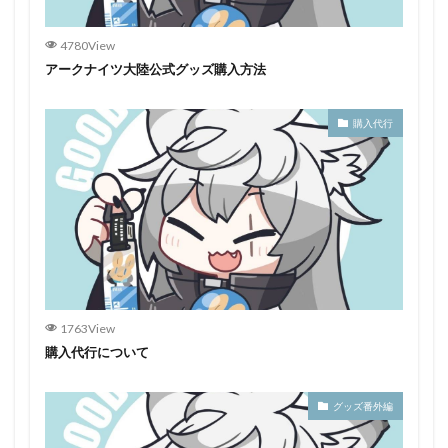
4780View
アークナイツ大陸公式グッズ購入方法
購入代行
1763View
購入代行について
グッズ番外編