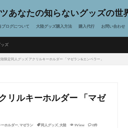
ツあなたの知らないグッズの世界
当ブログについて
大陸グッズ購入方法
購入代行
お問い合わせ
グッズ
大陸限定同人グッズ アクリルキーホルダー 「マゼラン&エンペラー」
クリルキーホルダー 「マゼ
キーホルダー
,
マゼラン
同人グッズ
,
大陸
9View
0件