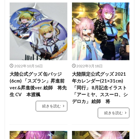
2022年10月16日
2022年3月18日
大陸公式グッズ 缶バッジ
大陸限定公式グッズ 2021
(6cm) 「スズラン」昇進前
年カレンダー(21×31cm)
ver.&昇進後ver. 絵師 将先
「同行」 8月記念イラスト
生 CV 本渡楓
「アーミヤ、ススーロ、シ
デロカ」 絵師 将
続きを読む
続きを読む