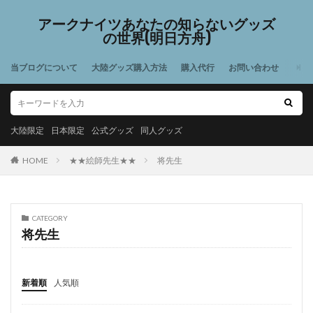
アークナイツあなたの知らないグッズ
の世界(明日方舟)
当ブログについて
大陸グッズ購入方法
購入代行
お問い合わせ
大陸限定
日本限定
公式グッズ
同人グッズ
HOME
★★絵師先生★★
将先生
CATEGORY
将先生
新着順
人気順