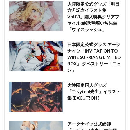
大陸限定公式グッズ「明日
方舟記念イラスト集
Vol.03」購入特典クリアフ
ァイル 絵師:竜崎いち先生
「ウィスラッシュ」
日本限定公式グッズ アーク
ナイツ「INVITATION TO
WINE SUI-XIANG LIMITED
BOX」 タペストリー「ニェ
ン」
大陸限定同人グッズ
「TrNyteal先生」イラスト
集 (EXCUT!ON )
アークナイツ公式絵師