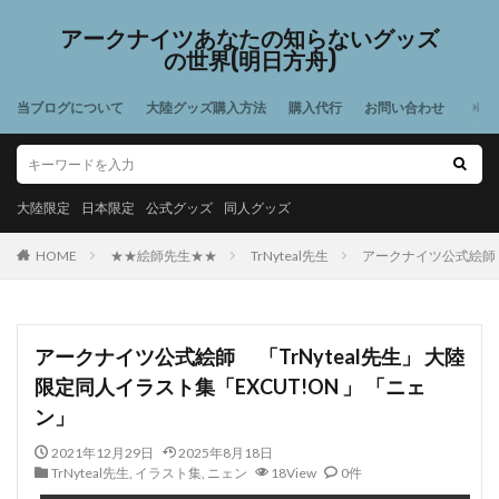
アークナイツあなたの知らないグッズ
の世界(明日方舟)
当ブログについて
大陸グッズ購入方法
購入代行
お問い合わせ
大陸限定
日本限定
公式グッズ
同人グッズ
HOME
★★絵師先生★★
TrNyteal先生
アークナイツ公式絵師 「
アークナイツ公式絵師 「TrNyteal先生」 大陸
限定同人イラスト集「EXCUT!ON 」 「ニェ
ン」
2021年12月29日
2025年8月18日
TrNyteal先生
,
イラスト集
,
ニェン
18View
0件