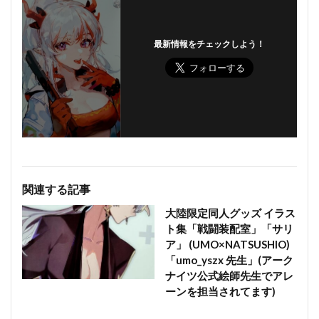
最新情報をチェックしよう！
関連する記事
大陸限定同人グッズ イラス
ト集「戦闘装配室」「サリ
ア」 (UMO×NATSUSHIO)
「umo_yszx 先生」(アーク
ナイツ公式絵師先生でアレ
ーンを担当されてます)