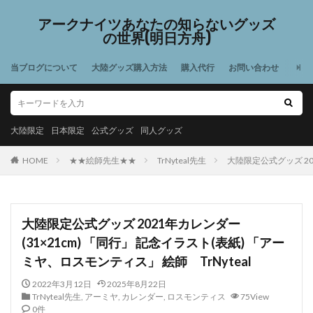
アークナイツあなたの知らないグッズ
の世界(明日方舟)
当ブログについて
大陸グッズ購入方法
購入代行
お問い合わせ
大陸限定
日本限定
公式グッズ
同人グッズ
HOME
★★絵師先生★★
TrNyteal先生
大陸限定公式グッズ 202
大陸限定公式グッズ 2021年カレンダー
(31×21cm) 「同行」 記念イラスト(表紙) 「アー
ミヤ、ロスモンティス」 絵師 TrNyteal
2022年3月12日
2025年8月22日
TrNyteal先生
,
アーミヤ
,
カレンダー
,
ロスモンティス
75View
0件