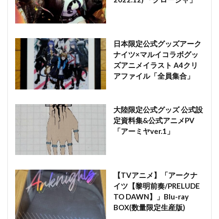
日本限定公式グッズアーク
ナイツ×マルイコラボグッ
ズアニメイラスト A4クリ
アファイル「全員集合」
大陸限定公式グッズ 公式設
定資料集&公式アニメPV
「アーミヤver.1」
【TVアニメ】「アークナ
イツ【黎明前奏/PRELUDE
TO DAWN】」Blu-ray
BOX(数量限定生産版)