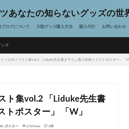
ツあなたの知らないグッズの世界
当ブログについて
大陸グッズ購入方法
購入代行
お問い合わせ
グッズ
イツ公式イラスト集vol.2 「Liduke先生書き下ろし購入特典イラストポスター」 「
vol.2 「Liduke先生書
ストポスター」 「W」
W
,
ポスター
272View
0件