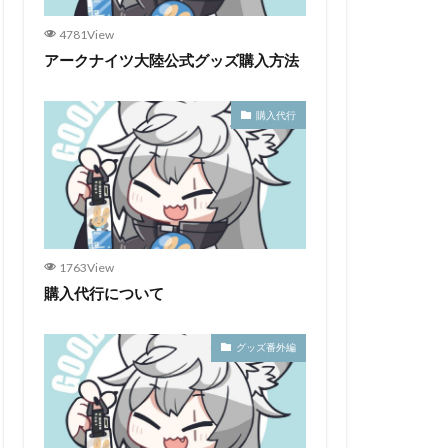
4781View
アークナイツ大陸公式グッズ購入方法
購入代行
1763View
購入代行について
グッズ番外編