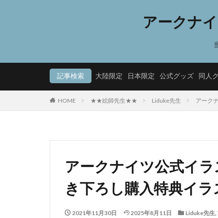
アークナイ
記事検索
大陸限定
日本限定
公式グッズ
同人
HOME
★★絵師先生★★
Liduke先生
アークナ
アークナイツ公式イラスト集
き下ろし購入特典イラ
2021年11月30日
2025年8月11日
Liduke先生
,