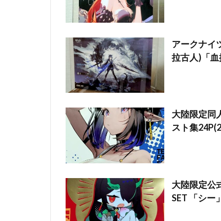
アークナイツ
拉古人)「血
大陸限定同人グ
スト集24P(
大陸限定公式
SET 「シー」