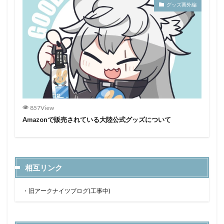
グッズ番外編
857View
Amazonで販売されている大陸公式グッズについて
相互リンク
・
旧アークナイツブログ(工事中)