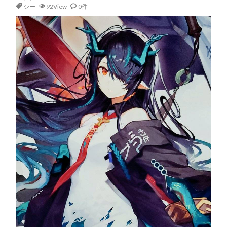
シー
92View
0件