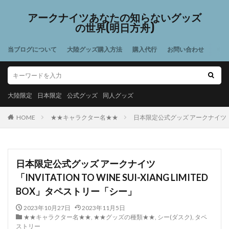
アークナイツあなたの知らないグッズ
の世界(明日方舟)
当ブログについて
大陸グッズ購入方法
購入代行
お問い合わせ
大陸限定
日本限定
公式グッズ
同人グッズ
HOME
★★キャラクター名★★
日本限定公式グッズ アークナイツ「INVIT
日本限定公式グッズ アークナイツ
「INVITATION TO WINE SUI-XIANG LIMITED
BOX」タペストリー「シー」
2023年10月27日
2023年11月5日
★★キャラクター名★★
,
★★グッズの種類★★
,
シー(ダスク)
,
タペ
ストリー