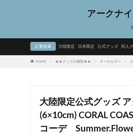
アークナイ
記事検索
大陸限定
日本限定
公式グッズ
同人
HOME
★★グッズの種類★★
キーホルダー
大
大陸限定公式グッズ 
(6×10cm) CORAL 
コーデ Summer.Flowe