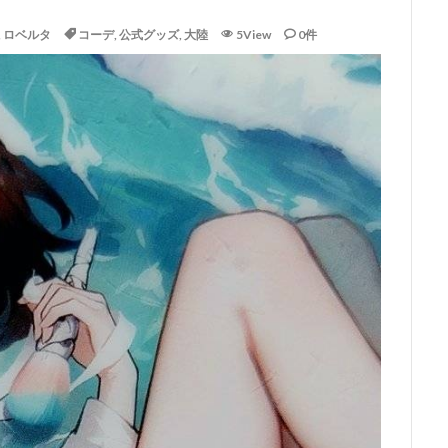
,
ロベルタ
コーデ
,
公式グッズ
,
大陸
5View
0件