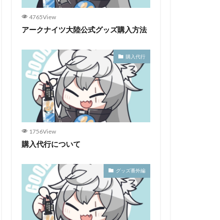
4765View
アークナイツ大陸公式グッズ購入方法
購入代行
1756View
購入代行について
グッズ番外編