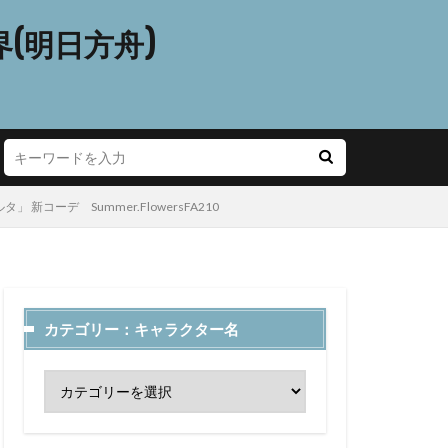
(明日方舟)
 新コーデ Summer.FlowersFA210
カテゴリー：キャラクター名