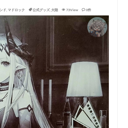
ンド
,
マドロック
公式グッズ
,
大陸
73View
0件