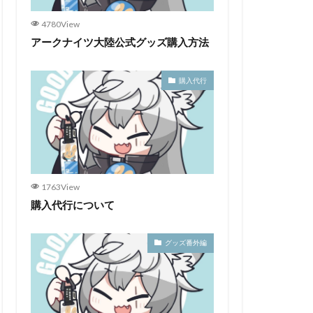
4780View
アークナイツ大陸公式グッズ購入方法
購入代行
1763View
購入代行について
グッズ番外編