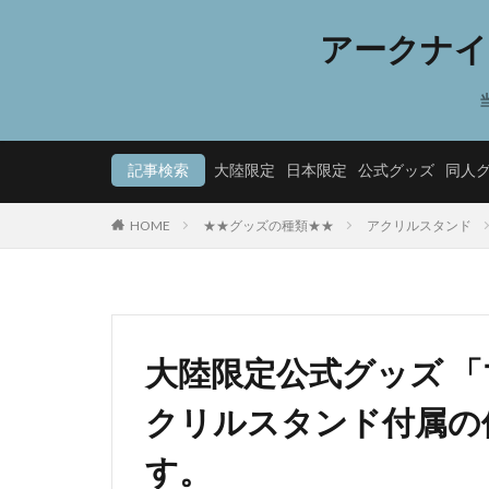
アークナイ
記事検索
大陸限定
日本限定
公式グッズ
同人
HOME
★★グッズの種類★★
アクリルスタンド
大陸限定公式グッズ 「マ
クリルスタンド付属の
す。