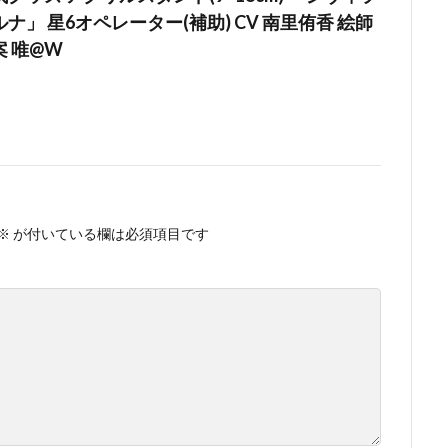
ナ」 星6オペレーター(補助) CV 南里侑香 絵師
原案 唯@W
※
が付いている欄は必須項目です