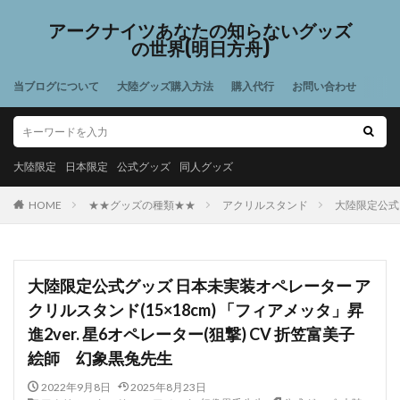
アークナイツあなたの知らないグッズ
の世界(明日方舟)
当ブログについて
大陸グッズ購入方法
購入代行
お問い合わせ
大陸限定
日本限定
公式グッズ
同人グッズ
HOME
★★グッズの種類★★
アクリルスタンド
大陸限定公式グ
大陸限定公式グッズ 日本未実装オペレーター ア
クリルスタンド(15×18cm) 「フィアメッタ」昇
進2ver. 星6オペレーター(狙撃) CV 折笠富美子
絵師 幻象黒兔先生
2022年9月8日
2025年8月23日