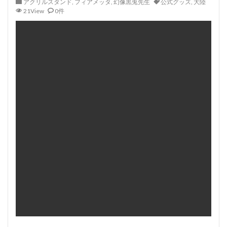
アクリルスタンド
,
フィアメッタ
,
幻像黒兎先生
公式グッズ
,
大陸
21View
0件