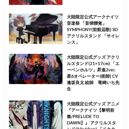
大陸限定公式アークナイツ
音楽祭 「音律聯覚」
SYMPHONY(前航远歌) SD
アクリルスタンド 「サイレ
ンス」
大陸限定公式グッズ アクリ
ルスタンド(21×17cm) 「エ
ーベンホルツ」昇進2ver.
星6オペレーター(術師) CV
逢坂良太 絵師 竜崎いち先
生
大陸限定公式グッズ アニメ
『アークナイツ【黎明前
奏/PRELUDE TO
DAWN】』 アクリルスタ