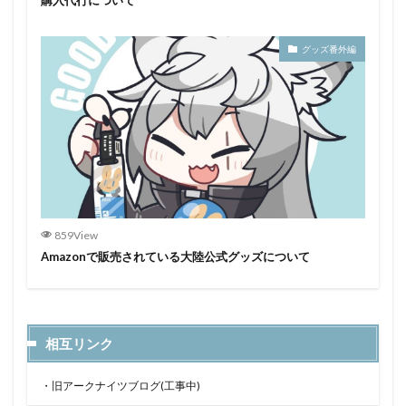
購入代行について
グッズ番外編
859View
Amazonで販売されている大陸公式グッズについて
相互リンク
・
旧アークナイツブログ(工事中)