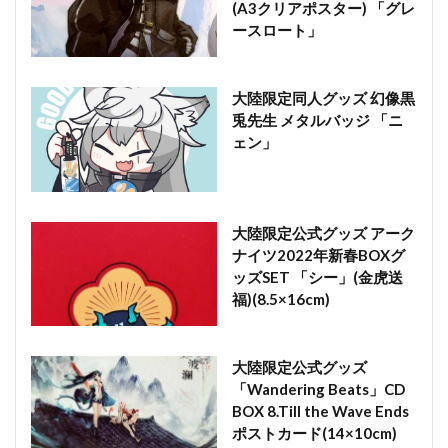
(A3クリアポスター) 「グレ
ースロート」
大陸限定同人グッズ 幻像黒
兎先生 メタルバッジ 「ニ
ェン」
大陸限定公式グッズ アーク
ナイツ2022年新春BOXグ
ッズSET 「シー」(金虎送
福)(8.5×16cm)
大陸限定公式グッズ
「Wandering Beats」CD
BOX 8.Till the Wave Ends
ポストカード(14×10cm)