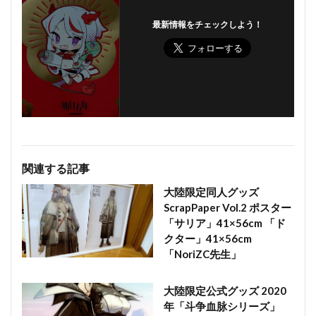
最新情報をチェックしよう！
関連する記事
大陸限定同人グッズ
ScrapPaper Vol.2 ポスター
「サリア」41×56cm 「ド
クター」41×56cm
「NoriZC先生」
大陸限定公式グッズ 2020
年「斗争血脉シリーズ」