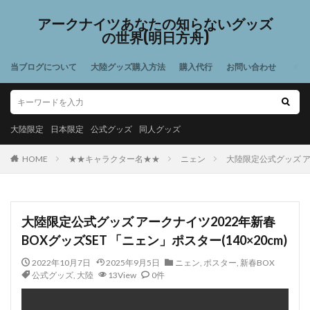
アークナイツあなたの知らないグッズ
の世界(明日方舟)
当ブログについて
大陸グッズ購入方法
購入代行
お問い合わせ
大陸限定
日本限定
公式グッズ
同人グッズ
HOME
★★キャラクター名★★
ニェン
大陸限定公式グッズ アー
大陸限定公式グッズ アークナイツ2022年新春
BOXグッズSET 「ニェン」ポスター(140×20cm)
2022年10月7日
2025年9月5日
ニェン
,
ポスター
,
新春BOX
公式グッズ
,
大陸
13View
0件