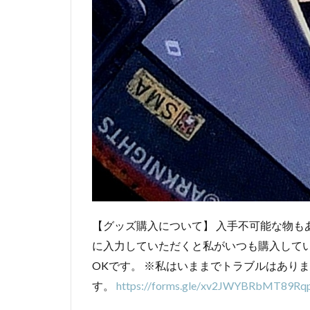
【グッズ購入について】 入手不可能な物も
に入力していただくと私がいつも購入して
OKです。 ※私はいままでトラブルはあり
す。
https://forms.gle/xv2JWYBRbMT89Rq