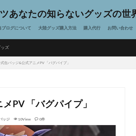
ツあなたの知らないグッズの世界
当ブログについて
大陸グッズ購入方法
購入代行
お問い合わせ
グッズ
公式缶バッジ&公式アニメPV 「バグパイプ」
メPV 「バグパイプ」
バッジ
10View
0件