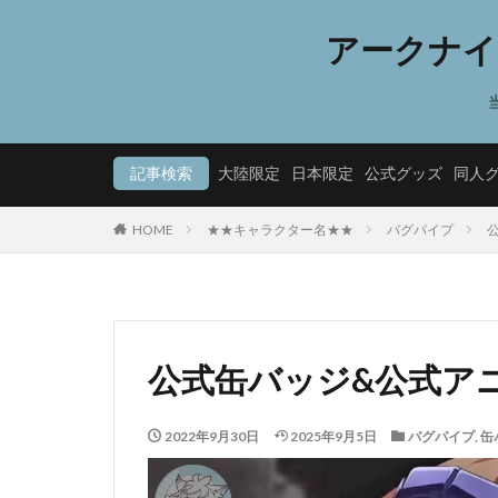
アークナイ
記事検索
大陸限定
日本限定
公式グッズ
同人
HOME
★★キャラクター名★★
バグパイプ
公式缶バッジ&公式アニ
2022年9月30日
2025年9月5日
バグパイプ
,
缶