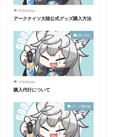
4780View
アークナイツ大陸公式グッズ購入方法
購入代行
1763View
購入代行について
グッズ番外編