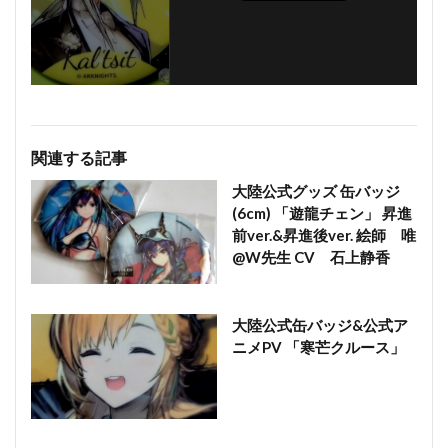
関連する記事
大陸公式グッズ 缶バッジ
(6cm) 「遊龍チェン」 昇進
前ver.&昇進後ver. 絵師 唯
@W先生 CV 石上静香
大陸公式缶バッジ&公式ア
ニメPV 「寒芒クルース」