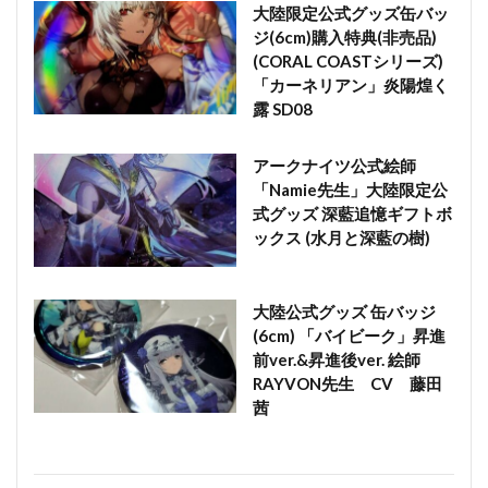
大陸限定公式グッズ缶バッ
ジ(6cm)購入特典(非売品)
(CORAL COASTシリーズ)
「カーネリアン」炎陽煌く
露 SD08
アークナイツ公式絵師
「Namie先生」大陸限定公
式グッズ 深藍追憶ギフトボ
ックス (水月と深藍の樹)
大陸公式グッズ 缶バッジ
(6cm) 「バイビーク」昇進
前ver.&昇進後ver. 絵師
RAYVON先生 CV 藤田
茜