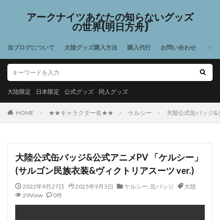
アークナイツあなたの知らないグッズ
の世界(明日方舟)
当ブログについて
大陸グッズ購入方法
購入代行
お問い合わせ
大陸限定
日本限定
公式グッズ
同人グッズ
HOME
★★キャラクター名★★
ケルシー
大陸公式缶バッジ&公
大陸公式缶バッジ&公式アニメPV 「ケルシー」
(サルゴン民族衣装&ヴィクトリアスーツ ver.)
2022年9月27日
2025年9月3日
ケルシー
,
缶バッジ
大陸
29View
0件