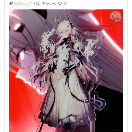
公式グッズ
,
大陸
5View
0件