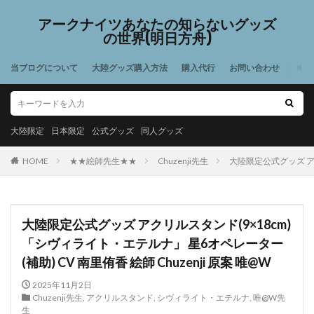
アークナイツあなたの知らないグッズ
の世界(明日方舟)
当ブログについて
大陸グッズ購入方法
購入代行
お問い合わせ
大陸限定
日本限定
公式グッズ
同人グッズ
HOME
★★絵師先生★★
Chuzenji先生
大陸限定公式グッズ アク
大陸限定公式グッズ アクリルスタンド(9×18cm)
「シヴィライト・エテルナ」 星6オペレーター
(補助) CV 南里侑香 絵師 Chuzenji 原案 唯@W
2025年11月2日
Chuzenji先生
,
アクリルスタンド
,
シヴィライト・エテルナ
,
唯@W先
生