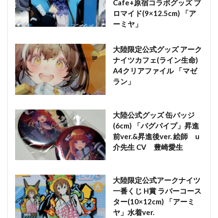
Cafe+原宿コラボグッズ ブ
ロマイド(9×12.5cm) 「ア
ーミヤ」
大陸限定公式グッズ アーク
ナイツカフェ(ライン生命)
A4クリアファイル 「マゼ
ラン」
大陸公式グッズ 缶バッジ
(6cm) 「バグパイプ」昇進
前ver.&昇進後ver. 絵師 u
介先生 CV 豊崎愛生
大陸限定公式アークナイツ
一番くじ H賞 ラバーコース
ター(10×12cm) 「アーミ
ヤ」水着ver.