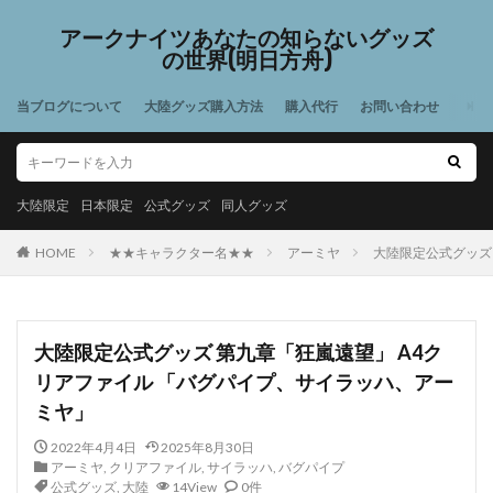
アークナイツあなたの知らないグッズ
の世界(明日方舟)
当ブログについて
大陸グッズ購入方法
購入代行
お問い合わせ
大陸限定
日本限定
公式グッズ
同人グッズ
HOME
★★キャラクター名★★
アーミヤ
大陸限定公式グッズ
大陸限定公式グッズ 第九章「狂嵐遠望」 A4ク
リアファイル 「バグパイプ、サイラッハ、アー
ミヤ」
2022年4月4日
2025年8月30日
アーミヤ
,
クリアファイル
,
サイラッハ
,
バグパイプ
公式グッズ
,
大陸
14View
0件