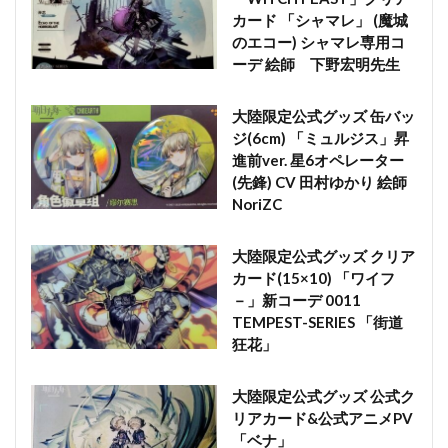
カード 「シャマレ」 (魔城
のエコー) シャマレ専用コ
ーデ 絵師 下野宏明先生
大陸限定公式グッズ 缶バッ
ジ(6cm) 「ミュルジス」昇
進前ver. 星6オペレーター
(先鋒) CV 田村ゆかり 絵師
NoriZC
大陸限定公式グッズ クリア
カード(15×10) 「ワイフ
－」新コーデ 0011
TEMPEST-SERIES 「街道
狂花」
大陸限定公式グッズ 公式ク
リアカード&公式アニメPV
「ベナ」