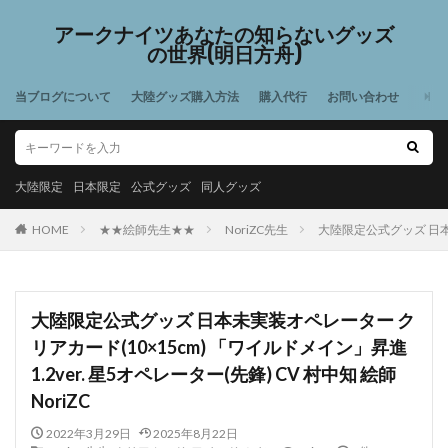
アークナイツあなたの知らないグッズ
の世界(明日方舟)
当ブログについて
大陸グッズ購入方法
購入代行
お問い合わせ
大陸限定
日本限定
公式グッズ
同人グッズ
HOME
★★絵師先生★★
NoriZC先生
大陸限定公式グッズ 日本未
大陸限定公式グッズ 日本未実装オペレーター ク
リアカード(10×15cm) 「ワイルドメイン」昇進
1.2ver. 星5オペレーター(先鋒) CV 村中知 絵師
NoriZC
2022年3月29日
2025年8月22日