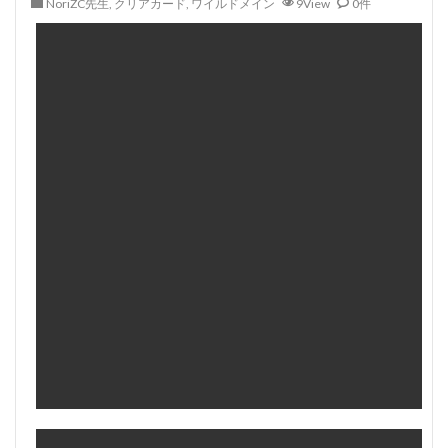
NoriZC先生
,
クリアカード
,
ワイルドメイン
9View
0件