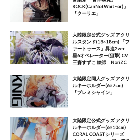
ROCK(CanNotWaitFor)」
「クーリエ」
大陸限定公式グッズ アクリ
ルスタンド(18×18cm) 「フ
ァートゥース」昇進2ver.
星6オペレーター(狙撃) CV
三森すずこ 絵師 NoriZC
大陸限定同人グッズ アクリ
ルキーホルダー(6×7cm)
「ブレミシャイン」
大陸限定公式グッズ アクリ
ルキーホルダー(6×10cm)
CORAL COASTシリーズ