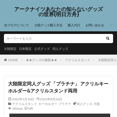
アークナイツあなたの知らないグッズ
の世界(明日方舟)
当ブログについて
大陸グッズ購入方法
購入代行
お問い合わせ
大陸限定
日本限定
公式グッズ
同人グッズ
HOME
★★グッズの種類★★
アクリルスタンド
大陸限定同人
大陸限定同人グッズ 「プラチナ」 アクリルキー
ホルダー&アクリルスタンド両用
2022年1月10日
2025年8月26日
アクリルスタンド
,
キーホルダー
,
プラチナ
同人グッズ
,
大陸
18View
0件