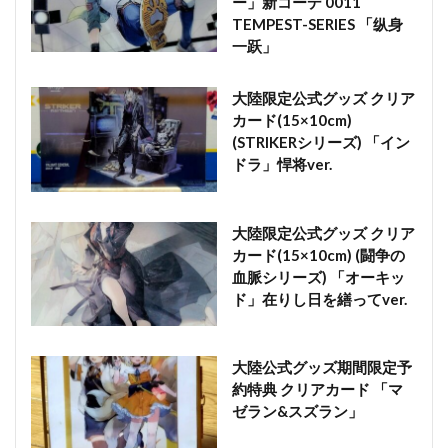
ー」新コーデ 0011
TEMPEST-SERIES 「纵身
一跃」
大陸限定公式グッズ クリア
カード(15×10cm)
(STRIKERシリーズ) 「イン
ドラ」悍将ver.
大陸限定公式グッズ クリア
カード(15×10cm) (闘争の
血脈シリーズ) 「オーキッ
ド」在りし日を繕ってver.
大陸公式グッズ期間限定予
約特典 クリアカード 「マ
ゼラン&スズラン」